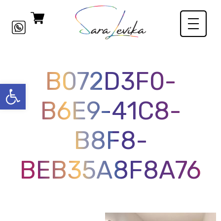
B072D3F0-
פתח סרגל
B6E9-41C8-
B8F8-
BEB35A8F8A76