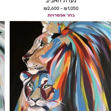
נערת האביב
₪
2,600
–
₪
1,050
בחר אפשרויות