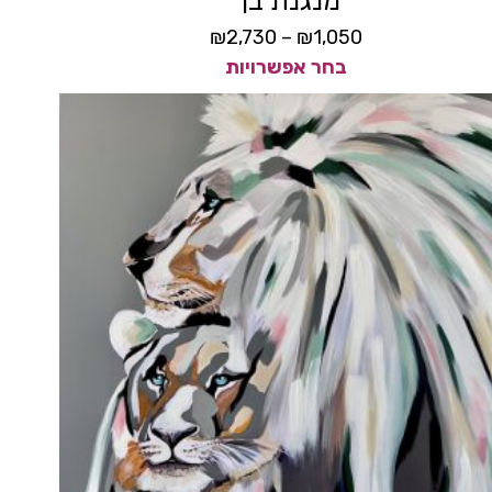
מנגנת בך
₪
2,730
–
₪
1,050
בחר אפשרויות