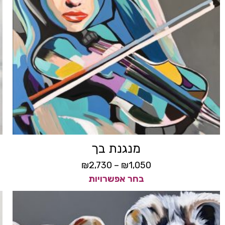
מנגנת בך
₪
2,730
–
₪
1,050
בחר אפשרויות