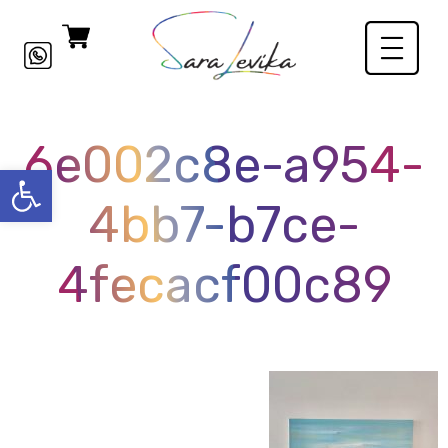
6e002c8e-a954-
פתח סרגל
4bb7-b7ce-
4fecacf00c89