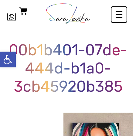
00b1b401-07de-
פתח סרגל
444d-b1a0-
3cb45920b385