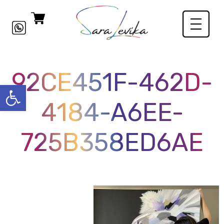
92CE451F-462D-
פתח סרגל
4184-A6EE-
725B358ED6AE