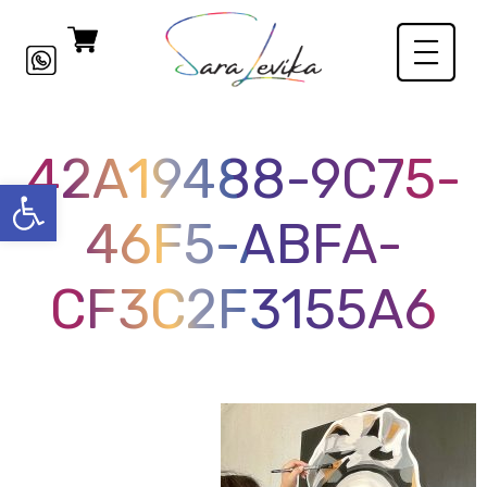
42A19488-9C75-
פתח סרגל
46F5-ABFA-
CF3C2F3155A6