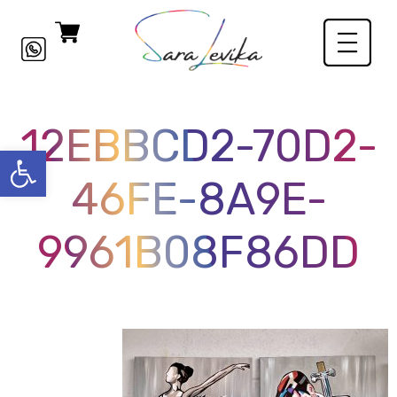
12EBBCD2-70D2-
פתח סרגל
46FE-8A9E-
9961B08F86DD