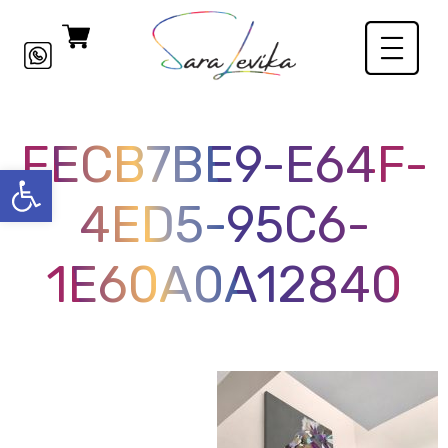
FECB7BE9-E64F-
פתח סרגל
4ED5-95C6-
1E60A0A12840