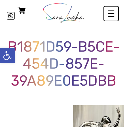
B1871D59-B5CE-
פתח סרגל
454D-857E-
39A89E0E5DBB