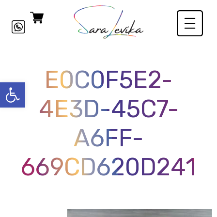
E0C0F5E2-
פתח סרגל
4E3D-45C7-
A6FF-
669CD620D241