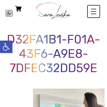
D32FA1B1-F01A-
פתח סרגל
43F6-A9E8-
7DFEC32DD59E