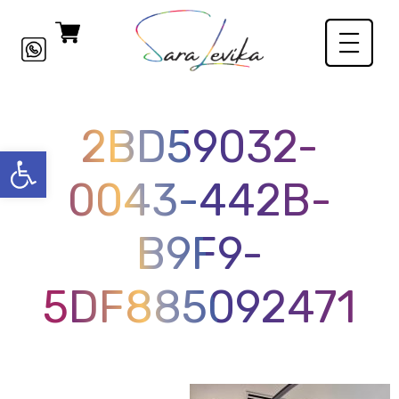
2BD59032-
פתח סרגל
0043-442B-
B9F9-
5DF885092471