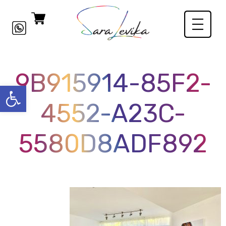
9B915914-85F2-
פתח סרגל
4552-A23C-
5580D8ADF892