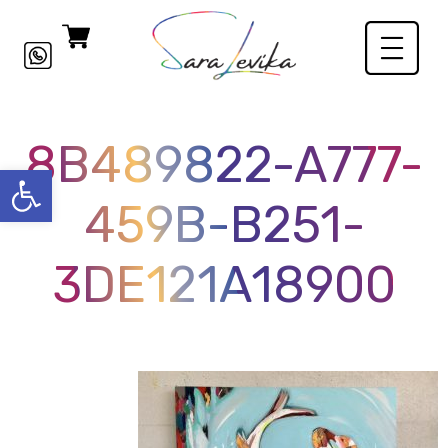
8B489822-A777-
פתח סרגל
459B-B251-
3DE121A18900