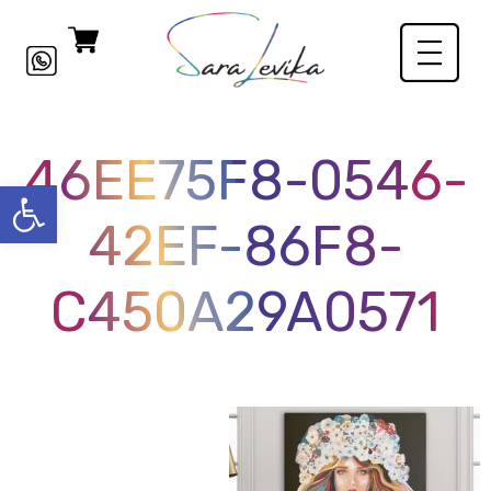
46EE75F8-0546-
פתח סרגל
42EF-86F8-
C450A29A0571