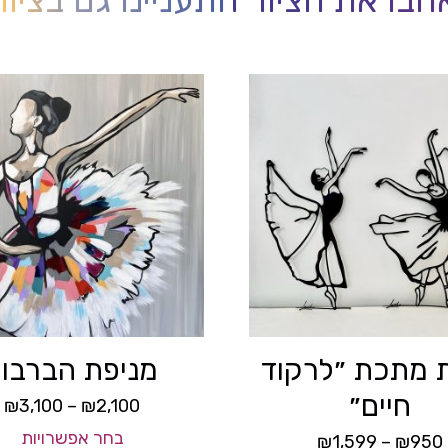
ת מתכת ״לרקוד
מניפת הברבור
חיים״
₪
3,100
–
₪
2,100
בחר אפשרויות
₪
1,599
–
₪
950