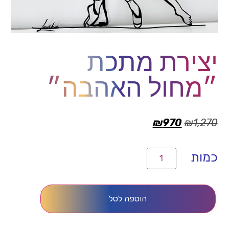
יצירת מתכת
״מחול האהבה״
₪
970
₪
1,270
הוספה לסל