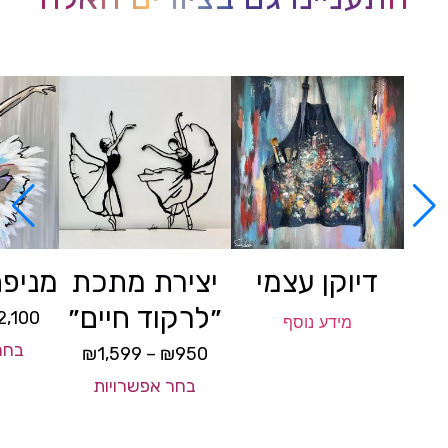
דיוקן עצמי
יצירת מתכת
מניפת
״לרקוד חיים״
2,100
מידע נוסף
בחר
₪
1,599
–
₪
950
בחר אפשרויות