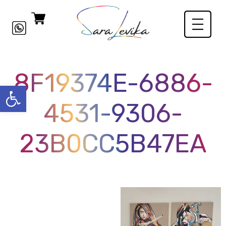
8F19374E-6886-
פתח סרגל
4531-9306-
23B0CC5B47EA