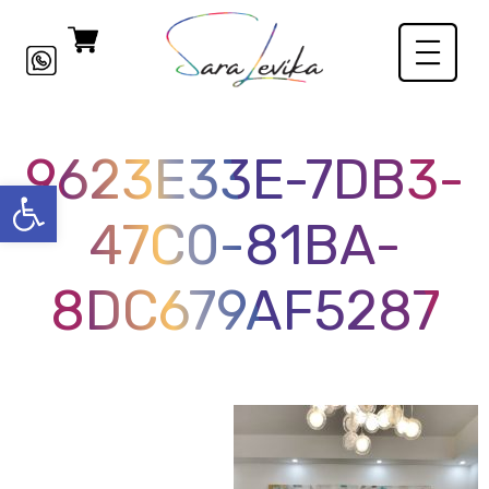
9623E33E-7DB3-
פתח סרגל
47C0-81BA-
8DC679AF5287